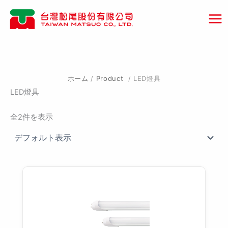
内
容
を
ス
キ
ッ
プ
ホーム
/
Product
/ LED燈具
LED燈具
全2件を表示