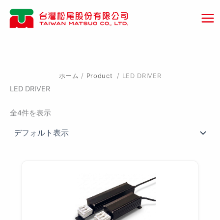
内
容
を
ス
キ
ッ
プ
ホーム
/
Product
/ LED DRIVER
LED DRIVER
全4件を表示